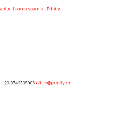
r.129
0746305003
office@printly.ro