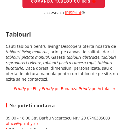
COMANDA TABLOU CU IRIS
🔴
acceseaza
IRISPrint
®
Tablouri
Cauti tablouri pentru living? Descopera oferta noastra de
tablouri living moderne
, print pe canvas de calitate dar si
tablouri pictate manual
. Gasesti
tablouri abstracte
,
tablouri
reproduceri celebre
,
tablouri pentru camera copii
,
tablouri
bucatarie
. Daca doresti dimensiuni personalizate, sau o
oferta de pictura manuala pentru un tablou de pe site, nu
ezita sa ne contactezi.
Printly
pe Etsy
Printly
pe Bonanza
Printly
pe Artplacer
Ne puteti contacta
09.00 - 18.00
Str. Barbu Vacarescu Nr.129
0746305003
office@printly.ro