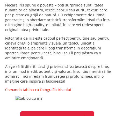
Fiecare iris spune o poveste – poți surprinde subtilitatea
nuanțelor de albastru, verde, căprui sau auriu, texturi care
par pictate cu grijă de natură. Cu echipamente de ultimă
generație și o abordare artistică, transformăm irisul tău într-
o imagine high-quality, detaliată, în care vei redescoperi
originalitatea privirii tale.
Fotografia de iris este cadoul perfect pentru tine sau pentru
cineva drag: o amprentă vizuală, un tablou unicat al
identității tale, pe care îl poți transforma în decorațiuni
spectaculoase pentru casă, birou sau îl poți păstra ca o
amintire emoționantă.
Alege să fii diferit! Lasă-ți privirea să vorbească despre tine,
într-un mod inedit, autentic și valoros. Irisul tău merită să fie
admirat – noi îi redăm frumusețea și profunzimea, într-o
imagine care inspiră și fascinează!
Comanda tablou cu fotografia Iris-ului