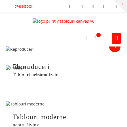
0746305003
0
Reproduceri
Photo
Tablouri celebre
Tablouri personalizate
Tablouri moderne
pentru living