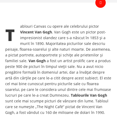
Tablouri Canvas cu opere ale celebrului pictor
Vincent Van Gogh
. Van Gogh este un pictor post-
impresionist olandez care s-a născut în 1853 și a
murit în 1890. Majoritatea picturilor sale descriu
peisaje, floarea-soarelui și alte naturi moarte. De asemenea,
a pictat portrete, autoportrete și schițe ale prietenilor și
familiei sale.
Van Gogh
a fost un artist prolific care a produs
peste 900 de picturi în timpul vieții sale. Nu a avut nicio
pregătire formală în domeniul artei, dar a învățat despre
artă din cărțile pe care le-a citit despre acest subiect. El este
cel mai bine cunoscut pentru picturile sale cu floarea
soarelui, pe care le considera unul dintre cele mai frumoase
lucruri pe care le-a creat Dumnezeu.
Tablourile Van Gogh
sunt cele mai scumpe picturi de vânzare din lume. Tabloul
care se numește „The Night Café” pictat de Vincent Van
Gogh, a fost vândut cu 160 de milioane de dolari în 1990.