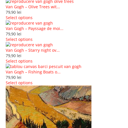
Van Gogh – Olive Trees wit...
79,90
lei
Select options
Van Gogh – Payssage de moi...
79,90
lei
Select options
Van Gogh – Starry night ov...
79,90
lei
Select options
Van Gogh – Fishing Boats o...
79,90
lei
Select options