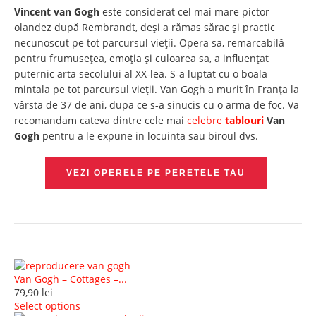
Vincent van Gogh
este considerat cel mai mare pictor
olandez după Rembrandt, deși a rămas sărac și practic
necunoscut pe tot parcursul vieții. Opera sa, remarcabilă
pentru frumusețea, emoția și culoarea sa, a influențat
puternic arta secolului al XX-lea. S-a luptat cu o boala
mintala pe tot parcursul vieții. Van Gogh a murit în Franța la
vârsta de 37 de ani, dupa ce s-a sinucis cu o arma de foc. Va
recomandam cateva dintre cele mai
celebre
tablouri
Van
Gogh
pentru a le expune in locuinta sau biroul dvs.
VEZI OPERELE PE PERETELE TAU
Van Gogh – Cottages –...
79,90
lei
Select options