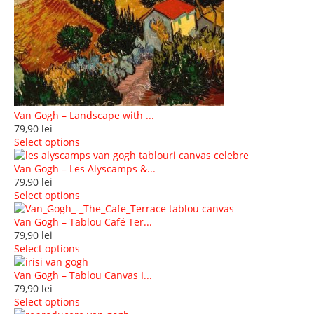
Van Gogh – Landscape with ...
79,90
lei
Select options
Van Gogh – Les Alyscamps &...
79,90
lei
Select options
Van Gogh – Tablou Café Ter...
79,90
lei
Select options
Van Gogh – Tablou Canvas I...
79,90
lei
Select options